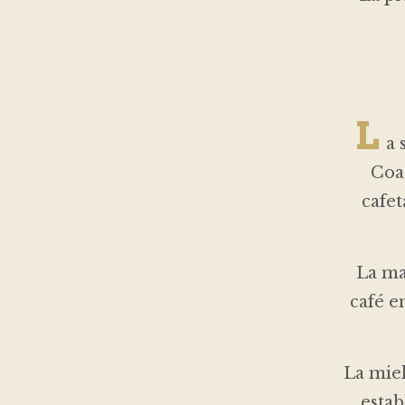
L
a 
Coa
cafet
La ma
café e
La miel
estab