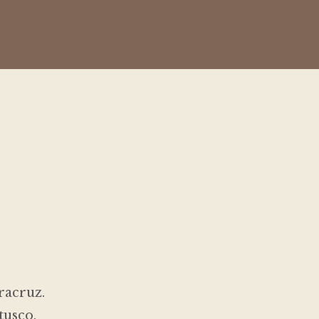
racruz.
tusco,