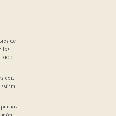
pios de
 los
s 1000
as con
 así un
apiarios
Región